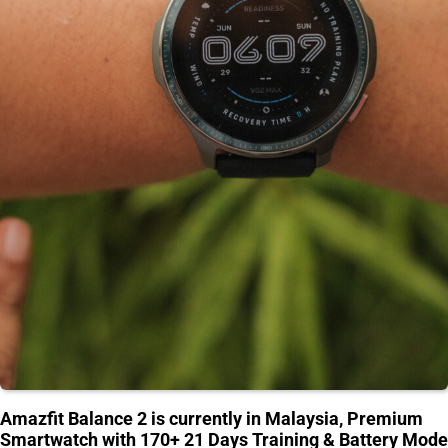
Amazfit Balance 2 is currently in Malaysia, Premium
Smartwatch with 170+ 21 Days Training & Battery Mode